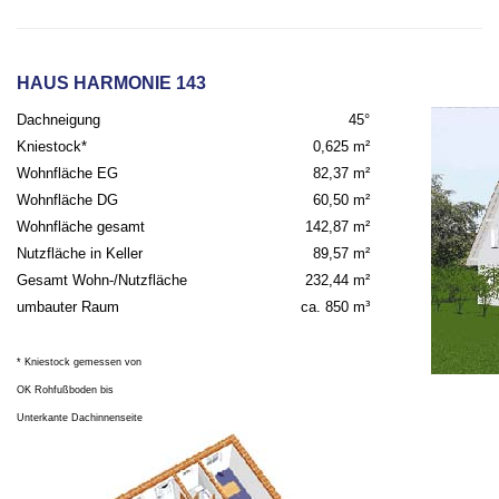
HAUS HARMONIE 143
Dachneigung
45°
Kniestock*
0,625 m²
Wohnfläche EG
82,37 m²
Wohnfläche DG
60,50 m²
Wohnfläche gesamt
142,87 m²
Nutzfläche in Keller
89,57 m²
Gesamt Wohn-/Nutzfläche
232,44 m²
umbauter Raum
ca. 850 m³
* Kniestock gemessen von
OK Rohfußboden bis
Unterkante Dachinnenseite