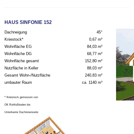
HAUS SINFONIE 152
Dachneigung
45°
Kniestock*
0,67 m²
Wohnfläche EG
84,03 m²
Wohnfläche DG
68,77 m²
Wohnfläche gesamt
152,80 m²
Nutzfläche in Keller
88,03 m²
Gesamt Wohn-/Nutzfläche
240,83 m²
umbauter Raum
ca. 1140 m³
* Kniestock gemessen von
OK Rohfußboden bis
Unterkante Dachinnenseite